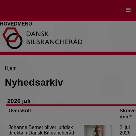
Gå
til
hovedindhold
HOVEDMENU
Brødkrumme
Hjem
Nyhedsarkiv
2026 juli
Overskrift
Skreve
Sor
den
sti
Johanne Berner bliver juridisk
2. jul
direktør i Dansk Bilbrancheråd
2026