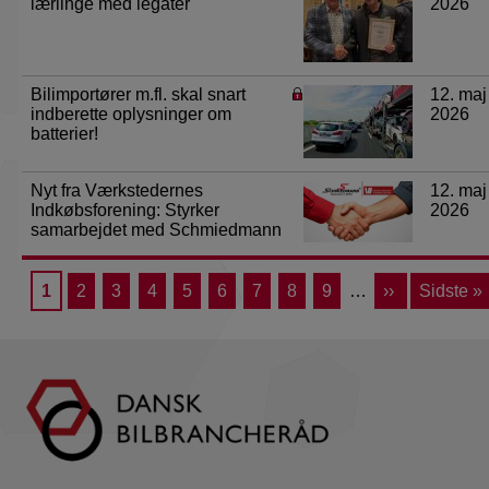
lærlinge med legater
2026
Bilimportører m.fl. skal snart
12. maj
indberette oplysninger om
2026
batterier!
Nyt fra Værkstedernes
12. maj
Indkøbsforening: Styrker
2026
samarbejdet med Schmiedmann
Side
1
Side
2
Side
3
Side
4
Side
5
Side
6
Side
7
Side
8
Side
9
…
Næste
››
Sidste
Sidste »
Sideinddeling
side
side