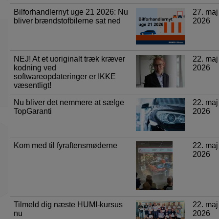
Bilforhandlernyt uge 21 2026: Nu
27. maj
bliver brændstofbilerne sat ned
2026
NEJ! At et uoriginalt træk kræver
22. maj
kodning ved
2026
softwareopdateringer er IKKE
væsentligt!
Nu bliver det nemmere at sælge
22. maj
TopGaranti
2026
Kom med til fyraftensmøderne
22. maj
2026
Tilmeld dig næste HUMI-kursus
22. maj
nu
2026