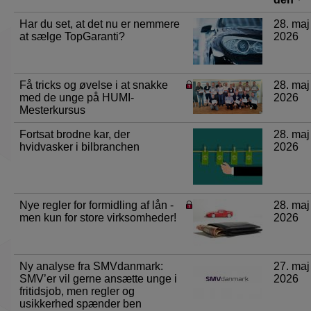
sti
Har du set, at det nu er nemmere
28. maj
at sælge TopGaranti?
2026
Få tricks og øvelse i at snakke
28. maj
med de unge på HUMI-
2026
Mesterkursus
Fortsat brodne kar, der
28. maj
hvidvasker i bilbranchen
2026
Nye regler for formidling af lån -
28. maj
men kun for store virksomheder!
2026
Ny analyse fra SMVdanmark:
27. maj
SMV’er vil gerne ansætte unge i
2026
fritidsjob, men regler og
usikkerhed spænder ben