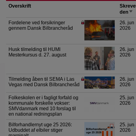
Overskrift
Skreve
Sor
den
sti
Fordelene ved forsikringer
26. jun
gennem Dansk Bilbrancheråd
2026
Husk tilmelding til HUMI
26. jun
Mesterkursus d. 27. august
2026
Tilmelding åben til SEMA i Las
26. jun
Vegas med Dansk Bilbrancheråd
2026
Folkeskolen er i fagligt forfald og
25. jun
kommunale forskelle vokser:
2026
SMVdanmark med 10 forslag til
en national redningsplan
Bilforhandlernyt uge 25 2026:
25. jun
Udbuddet af elbiler stiger
2026
marginalt