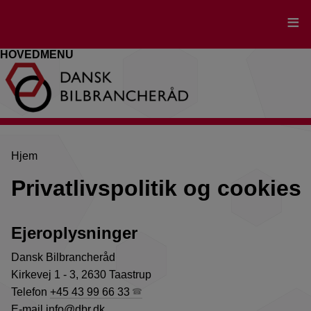
Gå
til
hovedindhold
HOVEDMENU
Brødkrumme
Hjem
Privatlivspolitik og cookies
Ejeroplysninger
Dansk Bilbrancheråd
Kirkevej 1 - 3, 2630 Taastrup
Telefon
+45 43 99 66 33
E-mail
info@dbr.dk