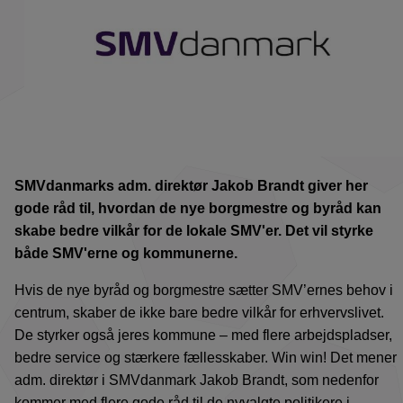
SMVdanmarks adm. direktør Jakob Brandt giver her
gode råd til, hvordan de nye borgmestre og byråd kan
skabe bedre vilkår for de lokale SMV'er. Det vil styrke
både SMV'erne og kommunerne.
Hvis de nye byråd og borgmestre sætter SMV’ernes behov i
centrum, skaber de ikke bare bedre vilkår for erhvervslivet.
De styrker også jeres kommune – med flere arbejdspladser,
bedre service og stærkere fællesskaber. Win win! Det mener
adm. direktør i SMVdanmark Jakob Brandt, som nedenfor
kommer med flere gode råd til de nyvalgte politikere i