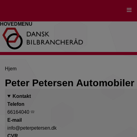
Gå
til
hovedindhold
HOVEDMENU
Brødkrumme
Hjem
Peter Petersen Automobiler
Kontakt
Telefon
66164040
E-mail
info@peterpetersen.dk
CVR