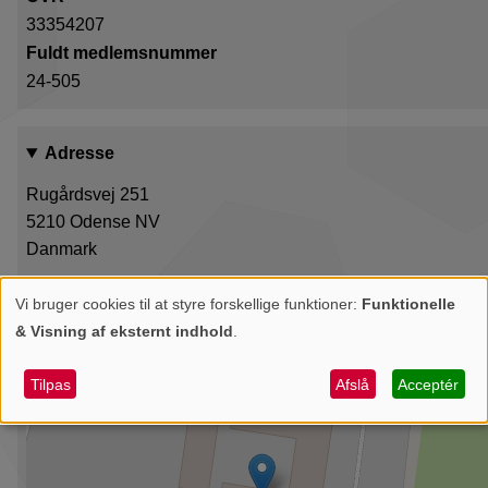
33354207
Fuldt medlemsnummer
24-505
Adresse
Rugårdsvej 251
5210
Odense NV
Danmark
+
Vi bruger cookies til at styre forskellige funktioner:
Funktionelle
Personlige
& Visning af eksternt indhold
.
−
data
og
Tilpas
Afslå
Acceptér
cookies