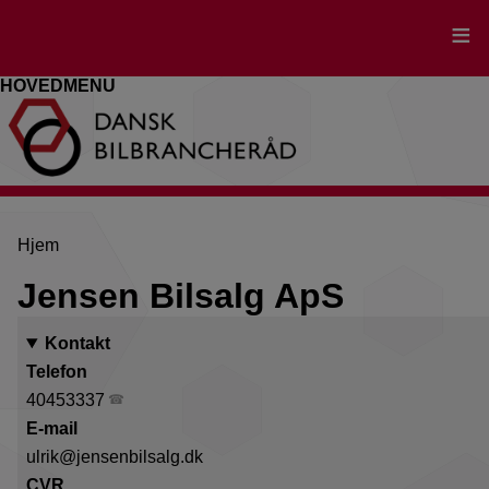
Gå
til
hovedindhold
HOVEDMENU
Brødkrumme
Hjem
Jensen Bilsalg ApS
Kontakt
Telefon
40453337
E-mail
ulrik@jensenbilsalg.dk
CVR