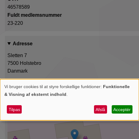
46578589
Fuldt medlemsnummer
23-220
Adresse
Sletten 7
7500
Holstebro
Danmark
+
Vi bruger cookies til at styre forskellige funktioner:
Funktionelle
Personlige
& Visning af eksternt indhold
.
−
data
og
Tilpas
Afslå
Acceptér
cookies