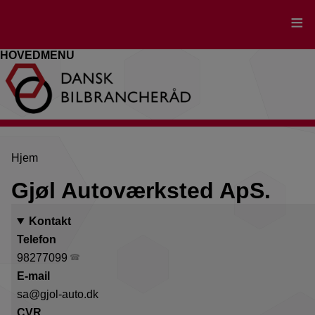
Gå
til
hovedindhold
HOVEDMENU
Brødkrumme
Hjem
Gjøl Autoværksted ApS.
Kontakt
Telefon
98277099
E-mail
sa@gjol-auto.dk
CVR