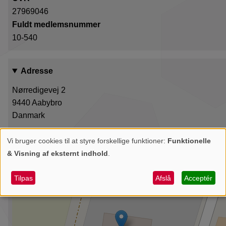
27969046
Fuldt medlemsnummer
10-540
Adresse
Nørredigevej 2
9440
Aabybro
Danmark
+
Vi bruger cookies til at styre forskellige funktioner:
Funktionelle
Personlige
& Visning af eksternt indhold
.
−
data
og
Tilpas
Afslå
Acceptér
cookies