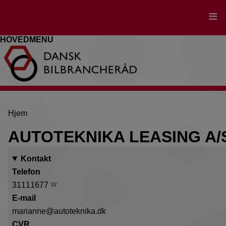
Gå
til
hovedindhold
HOVEDMENU
Brødkrumme
Hjem
AUTOTEKNIKA LEASING A/
Kontakt
Telefon
31111677
E-mail
marianne@autoteknika.dk
CVR