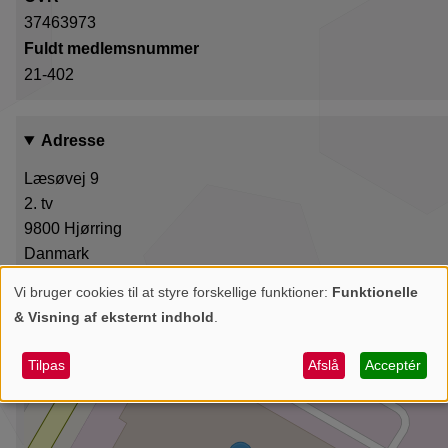
37463973
Fuldt medlemsnummer
21-402
Adresse
Læsøvej 9
2. tv
9800
Hjørring
Danmark
Vi bruger cookies til at styre forskellige funktioner:
Funktionelle
+
Personlige
& Visning af eksternt indhold
.
data
−
og
Tilpas
Afslå
Acceptér
cookies