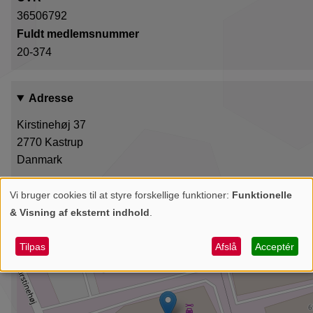
36506792
Fuldt medlemsnummer
20-374
Adresse
Kirstinehøj 37
2770
Kastrup
Danmark
+
Vi bruger cookies til at styre forskellige funktioner:
Funktionelle
Personlige
& Visning af eksternt indhold
.
−
data
og
Tilpas
Afslå
Acceptér
cookies