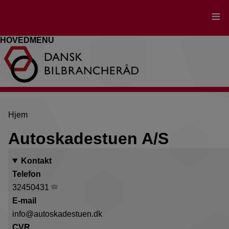
Gå
til
hovedindhold
HOVEDMENU
Brødkrumme
Hjem
Autoskadestuen A/S
Kontakt
Telefon
32450431
E-mail
info@autoskadestuen.dk
CVR