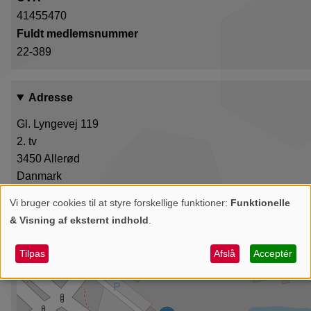
41455470
Fuldt medlemsnummer
22-389
Adresse
Gl. Lyngevej 119
2. tv
3450
Allerød
Danmark
Vi bruger cookies til at styre forskellige funktioner:
Funktionelle
+
Personlige
& Visning af eksternt indhold
.
data
−
og
Tilpas
Afslå
Acceptér
cookies