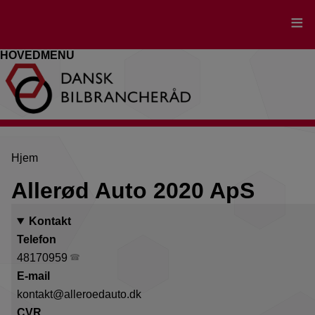
Gå
til
hovedindhold
HOVEDMENU
Brødkrumme
Hjem
Allerød Auto 2020 ApS
Kontakt
Telefon
48170959
E-mail
kontakt@alleroedauto.dk
CVR