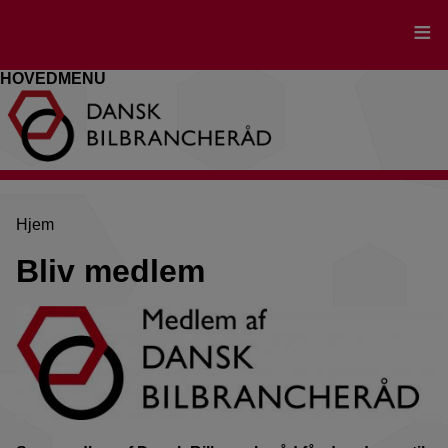
Gå
til
hovedindhold
HOVEDMENU
Brødkrumme
Hjem
Bliv medlem