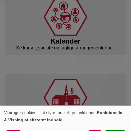
Kalender
Se kurser, sociale og faglige arrangementer her.
Vi bruger cookies til at styre forskellige funktioner:
Funktionelle
Personlige
& Visning af eksternt indhold
.
Høringssvar
data
Svar på relevante høringer